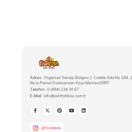
Adres :
Organize Sanayi Bölgesi 1. Cadde Ada No 184, 
No’lu Parsel Doluharman Köyü Merkez/SİİRT
Telefon :
0 (484) 234 30 67
E-Mail :
info@siirtfistikas.com.tr
@fistalora