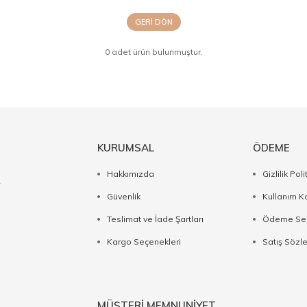
GERI DÖN
0 adet ürün bulunmuştur.
KURUMSAL
ÖDEME
Hakkımızda
Gizlilik Poli
2
Güvenlik
Kullanım Ko
Teslimat ve İade Şartları
Ödeme Seç
Kargo Seçenekleri
Satış Sözl
MÜŞTERİ MEMNUNİYET