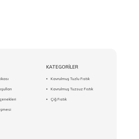
KATEGORİLER
tikası
Kavrulmuş Tuzlu Fıstık
şulları
Kavrulmuş Tuzsuz Fıstık
enekleri
Çiğ Fıstık
eşmesi