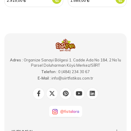
2.915,00
1.585,00
Adres :
Organize Sanayi Bölgesi 1. Cadde Ada No 184, 2 No’lu
Parsel Doluharman Köyü Merkez/SİİRT
Telefon :
0 (484) 234 30 67
E-Mail :
info@siirtfistikas.com.tr
@fistalora