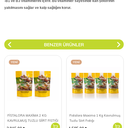
-B1 ve B3 vitaminlerini içerir. Bu vitaminler sayesinde kan şekerinin
yakılmasını sağlar ve kalp sağlığını korur.
BENZER ÜRÜNLER
YENI
YENI
FİSTALORA MAXİMA 2 KG
Fistalora Maxima 1 Kg Kavrulmuş
KAVRULMUŞ TUZLU SİİRT FISTIĞI
Tuzlu Siirt Fıstığı