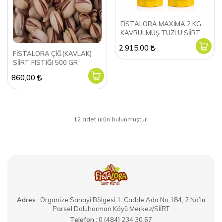
FİSTALORA MAXİMA 2 KG
KAVRULMUŞ TUZLU SİİRT
FISTIĞI
2.915,00
FİSTALORA ÇİĞ(KAVLAK)
SİİRT FISTIĞI 500 GR
860,00
12 adet ürün bulunmuştur.
Adres :
Organize Sanayi Bölgesi 1. Cadde Ada No 184, 2 No’lu
Parsel Doluharman Köyü Merkez/SİİRT
Telefon :
0 (484) 234 30 67