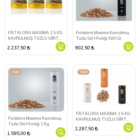
FİSTALORA MAXİMA 1,5 KG
Fistalora Maxima Kavrulmuş
KAVRULMUŞ TUZLU SİİRT
Tuzlu Siirt Fıstığı 500 Gr
FISTIĞI
2.237,50
902,50
YENI
YENI
FİSTALORA MAXİMA 1,5 KG
Fistalora Maxima Kavrulmuş
KAVRULMUŞ TUZLU SİİRT
Tuzlu Siirt Fıstığı 1 Kg
FISTIĞI
2.287,50
1.595,00