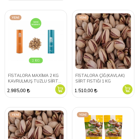
YENI
YENI
FİSTALORA MAXİMA 2 KG
FİSTALORA ÇİĞ(KAVLAK)
KAVRULMUŞ TUZLU SİİRT
SİİRT FISTIĞI 1 KG
FISTIĞI
2.985,00
1.510,00
YENI
YENI