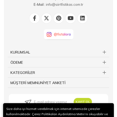
E-Mail :
info@siirtfistikas.com.tr
@fistalora
KURUMSAL
ÖDEME
KATEGORİLER
MÜŞTERİ MEMNUNİYET ANKETİ
KAYIT OL
Size daha iyi hizmet verebilmek için internet sitemizde çerezler
kullanılmaktadır. Çerez Politikaları Aydınlatma Metni’ni okuyabilir ve