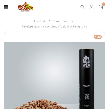
0
Ana Sayfa
Tüm Ürünler
Fistalora Maxima Kavrulmuş Tuzlu Siirt Fıstığı 1 Kg
YENI