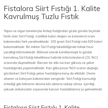
Fistalora Siirt Fıstığı 1. Kalite
Kavrulmuş Tuzlu Fıstık
Yapısı ve olgun taneleriyle Antep fıstığından gözle görülür biçimde
farklı olan Siirt Fıstığı, özellikle kalori değeri ve kolesterol oranı
bakımından fark yaratmaktadır. 100 gram Siirt Fıstığı’nda 500 kalori
bulunmaktadır. Bir miktar Siirt Fıstığı tüketildiğinde tokluk hissi
yarattığı bilinmektedir. Bilimsel olarak kanıtlanmıştır ki günlük
kavrulmuş Siirt fıstığı tüketilmesi halinde kötü kolesterol LDL %12
oranında düşmektedir. Benzer bir etki ise kan glikozu ve şeker
hastalığında yaşanmaktadır. Kan glikozunun %10 oranın düştüğü
görülürken Siirt Fıstığı şeker hastalığına karşı da etkilidir. Demir,
vitamin ve kalsiyum bakımından zengindir. Siirt Fıstığı kansızlığı
önlediği gibi bilinenin aksine kilo alımına sebep olmaz. İçerdiği
yüksek antioksidan sayesinde kanser hastalıklarına iyi gelmektedir.
Fistalora Siirt Fıstığı 1. Kalite