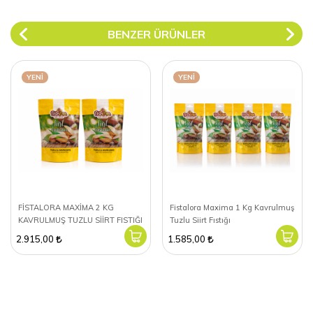
BENZER ÜRÜNLER
YENI
YENI
FİSTALORA MAXİMA 2 KG
Fistalora Maxima 1 Kg Kavrulmuş
KAVRULMUŞ TUZLU SİİRT FISTIĞI
Tuzlu Siirt Fıstığı
2.915,00
1.585,00