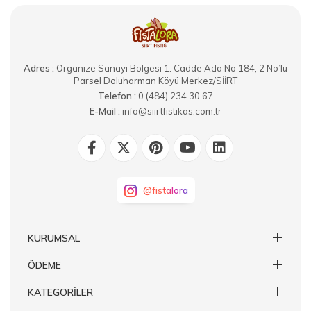
Adres :
Organize Sanayi Bölgesi 1. Cadde Ada No 184, 2 No’lu
Parsel Doluharman Köyü Merkez/SİİRT
Telefon :
0 (484) 234 30 67
E-Mail :
info@siirtfistikas.com.tr
@fistalora
KURUMSAL
ÖDEME
KATEGORİLER